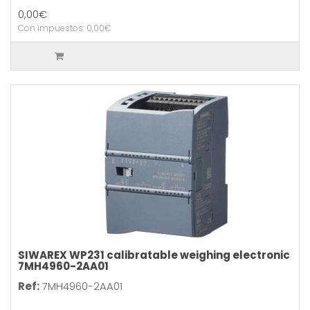
0,00€
Con impuestos: 0,00€
SIWAREX WP231 calibratable weighing electronic
7MH4960-2AA01
Ref:
7MH4960-2AA01