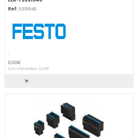
Ref:
5391545
..
0,00€
Con impuestos: 0,00€