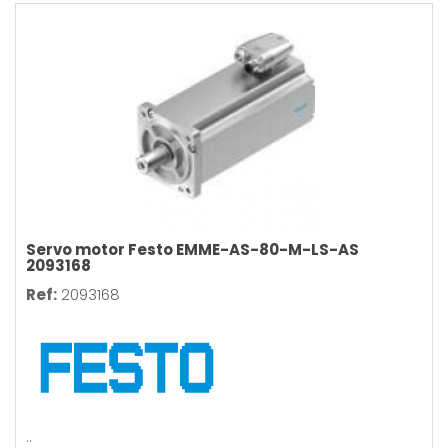
Servo motor Festo EMME-AS-80-M-LS-AS
2093168
Ref:
2093168
..