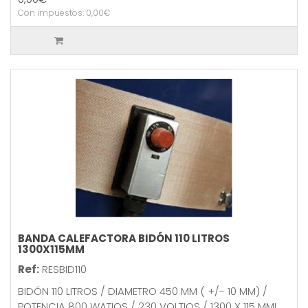
Con impuestos: 0,00€
BANDA CALEFACTORA BIDÓN 110 LITROS
1300X115MM
Ref:
RESBID110
BIDÓN 110 LITROS / DIAMETRO 450 MM ( +/- 10 MM) /
POTENCIA 800 WATIOS / 230 VOLTIOS / 1300 X 115 MML..