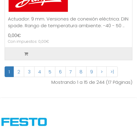
Actuador: 9 mm. Versiones de conexión eléctrica: DIN
spade. Rango de temperatura ambiente: -40 - 50 ..
0,00€
Con impuestos: 0,00€
1
2
3
4
5
6
7
8
9
>
>|
Mostrando 1 a 15 de 244 (17 Páginas)