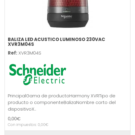
BALIZA LED ACUSTICO LUMINOSO 230VAC
XVR3M04S
Ref:
XVR3M04S
PrincipalGama de productoHarmony XVRTipo de
producto o componenteBalizaNombre corto del
dispositivoX..
0,00€
Con impuestos: 0,00€