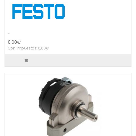
..
0,00€
Con impuestos: 0,00€