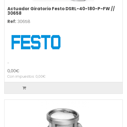
Actuador Giratorio Festo DSRL-40-180-P-FW //
30658
Ref:
30658
..
0,00€
Con impuestos: 0,00€