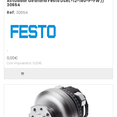
Actuador Giratorio Festo DSRL-12-180-P-FW //
30654
Ref:
30654
..
0,00€
Con impuestos: 0,00€