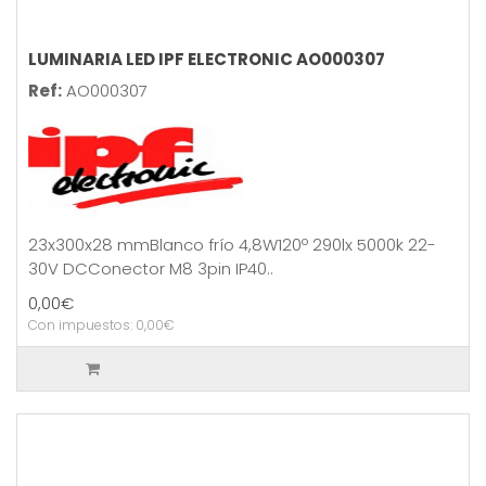
LUMINARIA LED IPF ELECTRONIC AO000307
Ref:
AO000307
23x300x28 mmBlanco frío 4,8W120º 290lx 5000k 22-
30V DCConector M8 3pin IP40..
0,00€
Con impuestos: 0,00€